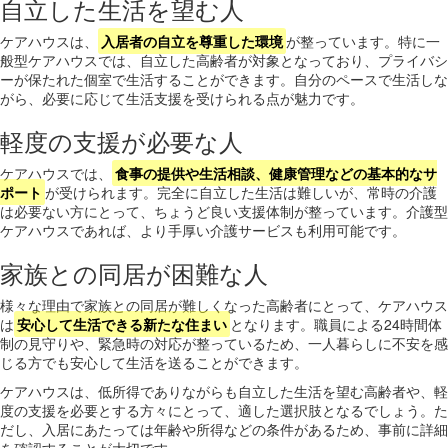
自立した生活を望む人
ケアハウスは、
入居者の自立を尊重した環境
が整っています。特に一
般型ケアハウスでは、自立した高齢者が対象となっており、プライバシ
ーが保たれた個室で生活することができます。自分のペースで生活しな
がら、必要に応じて生活支援を受けられる点が魅力です。
軽度の支援が必要な人
ケアハウスでは、
食事の提供や生活相談、健康管理などの基本的なサ
ポート
が受けられます。完全に自立した生活は難しいが、常時の介護
は必要ない方にとって、ちょうど良い支援体制が整っています。介護型
ケアハウスであれば、より手厚い介護サービスも利用可能です。
家族との同居が困難な人
様々な理由で家族との同居が難しくなった高齢者にとって、ケアハウス
は
安心して生活できる新たな住まい
となります。職員による24時間体
制の見守りや、緊急時の対応が整っているため、一人暮らしに不安を感
じる方でも安心して生活を送ることができます。
ケアハウスは、低所得でありながらも自立した生活を望む高齢者や、軽
度の支援を必要とする方々にとって、適した選択肢となるでしょう。た
だし、入居にあたっては年齢や所得などの条件があるため、事前に詳細
を確認することが大切です。