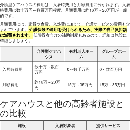
介護型ケアハウスの費用は、入居時費用と月額費用に分かれます。入居
時費用は数十万円～数百万円程度、月額費用は約16万～20万円が一般
的です。
月額費用には、家賃や食費、光熱費に加えて、介護サービスの費用も含
まれています。
介護保険の適用を受けられるため、実際の自己負担額
は減額されます。
低所得者向けの補助制度もあるので、詳細は施設に
確認しましょう。
介護型ケアハ
有料老人ホー
グループホー
ウス
ム
ム
数十万～数百
入居時費用
0～数千万円
0～数百万円
万円
約16万～20万
月額費用
15万～35万円
15万～35万円
円
ケアハウスと他の高齢者施設と
の比較
施設
入居対象者
提供サービス