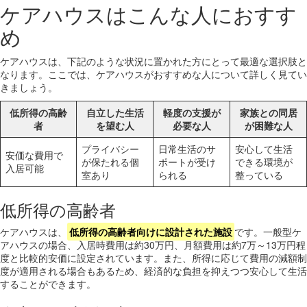
ケアハウスはこんな人におすす
め
ケアハウスは、下記のような状況に置かれた方にとって最適な選択肢と
なります。ここでは、ケアハウスがおすすめな人について詳しく見てい
きましょう。
低所得の高齢
自立した生活
軽度の支援が
家族との同居
者
を望む人
必要な人
が困難な人
プライバシー
日常生活のサ
安心して生活
安価な費用で
が保たれる個
ポートが受け
できる環境が
入居可能
室あり
られる
整っている
低所得の高齢者
ケアハウスは、
低所得の高齢者向けに設計された施設
です。一般型ケ
アハウスの場合、入居時費用は約30万円、月額費用は約7万～13万円程
度と比較的安価に設定されています。また、所得に応じて費用の減額制
度が適用される場合もあるため、経済的な負担を抑えつつ安心して生活
することができます。