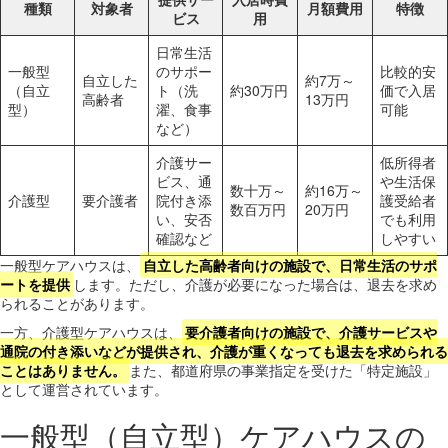
種類
対象者
月額費用
特徴
ビス
用
日常生活
一般型
のサポー
比較的安
自立した
約7万～
（自立
ト（洗
約30万円
価で入居
高齢者
13万円
型）
濯、食事
可能
など）
介護サー
低所得者
ビス、通
や生活保
数十万～
約16万～
介護型
要介護者
院付き添
護受給者
数百万円
20万円
い、安否
でも利用
確認など
しやすい
一般型ケアハウスは、
自立した高齢者向けの施設で、日常生活のサポ
ートを提供
します。ただし、介護が必要になった場合は、退去を求め
られることがあります。
一方、介護型ケアハウスは、
要介護者向けの施設で、介護サービスや
通院の付き添いなどが提供され、介護が重くなっても退去を求められる
ことはありません。
また、都道府県の事業指定を受けた「特定施設」
として運営されています。
一般型（自立型）ケアハウスの