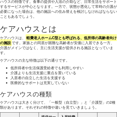
ハウスの特徴です。食事の提供や入浴の介助など、日常生活をサポート
するサービスが中心となります。一方で、状態が悪化して常時の介護が
必要になった場合は、他の施設への住み替えを検討しなければならない
こともあるでしょう。
ケアハウスとは
ケアハウスは、
軽費老人ホームC型とも呼ばれる、低所得の高齢者向け
の施設
です。家族との同居が困難な高齢者が安価に入居できる一方、
介護がメインではなく、主に生活支援が提供される施設となっていま
す。
ケアハウスの主な特徴は以下の通りです。
低所得者や生活保護受給者でも利用しやすい
介護よりも生活支援に重点を置いている
入居者の自立した生活を支援する
医療的なサポートは充実していない
ケアハウスの種類
ケアハウスは大きく分けて、「一般型（自立型）」と「介護型」の2種
類があります。それぞれの特徴や違いを見ていきましょう。
提供サー
入居時費