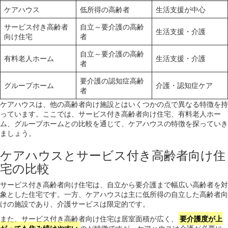
ケアハウス
低所得の高齢者
生活支援が中心
サービス付き高齢者
自立～要介護の高齢
生活支援・介護
向け住宅
者
自立～要介護の高齢
有料老人ホーム
生活支援・介護
者
要介護の認知症高齢
グループホーム
介護・認知症ケア
者
ケアハウスは、他の高齢者向け施設とはいくつかの点で異なる特徴を持
っています。ここでは、サービス付き高齢者向け住宅、有料老人ホー
ム、グループホームとの比較を通じて、ケアハウスの特徴を探っていき
ましょう。
ケアハウスとサービス付き高齢者向け住
宅の比較
サービス付き高齢者向け住宅は、自立から要介護まで幅広い高齢者を対
象とした住宅です。一方、ケアハウスは主に低所得の自立した高齢者向
けの施設であり、介護サービスは限定的です。
また、サービス付き高齢者向け住宅は居室面積が広く、
要介護度が上
がっても住み続けやすい
のが特徴ですが、ケアハウスは介護が必要に