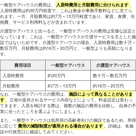
一般型ケアハウスの費用は、
入居時費用と月額費用に分けられます
。
入居時費用は約30万円程度で、これは敷金や事務手数料などに充てら
れます。一方、月額費用は約7万～13万円程度であり、家賃、食費、光
熱費、サービス利用料などが含まれています。
介護型ケアハウスと比べると、一般型ケアハウスの費用は安価な設定と
なっています。これは、一般型ケアハウスが介護サービスを主とした施
設ではないためです。介護型ケアハウスの場合、入居時費用は数十万～
数百万円、月額費用は約16万～20万円と、一般型よりも高額になりま
す。
費用項目
一般型ケアハウス
介護型ケアハウス
入居時費用
約30万円
数十万～数百万円
月額費用
約7万～13万円
約16万～20万円
なお、一般型ケアハウスの費用は、
施設によって異なることがありま
す
。立地や提供されるサービス内容などによって、料金設定は変わっ
てきます。入居を検討する際は、複数の施設の費用を比較し、自身の予
算に合ったところを選ぶようにしましょう。
また、一般型ケアハウスは低所得の高齢者向けの施設であるため、所得
に応じて
費用の減額制度が適用される場合があります
。詳細は、各施
設や行政窓口に確認してみてください。