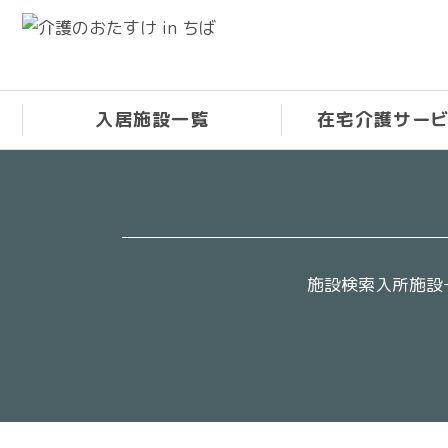
トップ
／
入居施設
／
要介護３
入居施設一覧
在宅介護サー
施設検索
入所施設