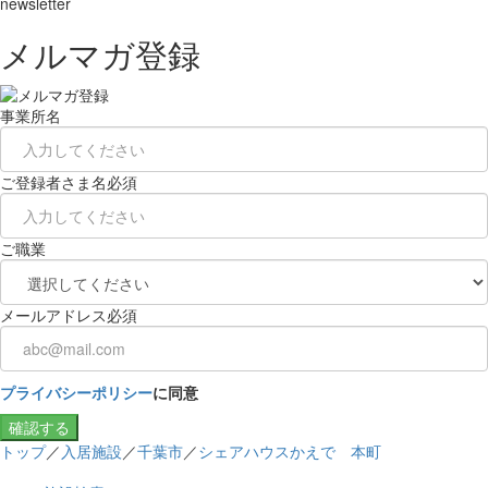
newsletter
メルマガ登録
事業所名
ご登録者さま名
必須
ご職業
メールアドレス
必須
プライバシーポリシー
に同意
確認する
トップ
／
入居施設
／
千葉市
／
シェアハウスかえで 本町