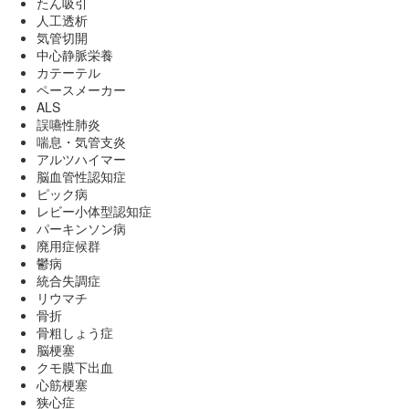
たん吸引
人工透析
気管切開
中心静脈栄養
カテーテル
ペースメーカー
ALS
誤嚥性肺炎
喘息・気管支炎
アルツハイマー
脳血管性認知症
ピック病
レビー小体型認知症
パーキンソン病
廃用症候群
鬱病
統合失調症
リウマチ
骨折
骨粗しょう症
脳梗塞
クモ膜下出血
心筋梗塞
狭心症