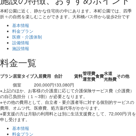
本町公園に近く、静かな住宅街の中にあります。本町公園では、四季
折々の自然を楽しむことができます。大和橋バス停から徒歩2分です
基本情報
料金プラン
医療・介護体制
設備情報
施設情報
料金一覧
管理費
水道
プラン
居室タイプ
入居費用
合計
賃料
食費
その他
運営費
光熱費
個室
200,000円
133,080円
※上記のほか、お客様の介護度に応じて介護保険サービス費（介護費）
の自己負担分（１～3割）が必要となります。
※その他の費用として、自立者・要介護者等に対する個別的サービスの
費用、オムツ代、医療費、処方薬代等がかかります。
※要支援の方は月額の利用料とは別に生活支援費として、72,000円/月を
申し受けます。
基本情報
料金プラン