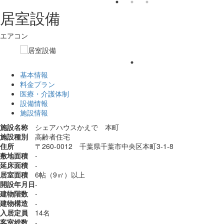
居室設備
エアコン
基本情報
料金プラン
医療・介護体制
設備情報
施設情報
施設名称
シェアハウスかえで 本町
施設種別
高齢者住宅
住所
〒260-0012 千葉県千葉市中央区本町3-1-8
敷地面積
-
延床面積
-
居室面積
6帖（9㎡）以上
開設年月日
-
建物階数
-
建物構造
-
入居定員
14名
客室総数
-