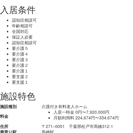
入居条件
認知症相談可
年齢相談可
全国対応
保証人必要
認知症相談可
要介護５
要介護４
要介護３
要介護２
要介護１
要支援２
要支援１
施設特色
施設種別
介護付き有料老人ホーム
入居一時金
0円〜7,920,000円
料金
月額利用料
224,674円〜334,674円
住所
〒271‒0051 千葉県松戸市馬橋312-1
最寄り駅
馬橋駅