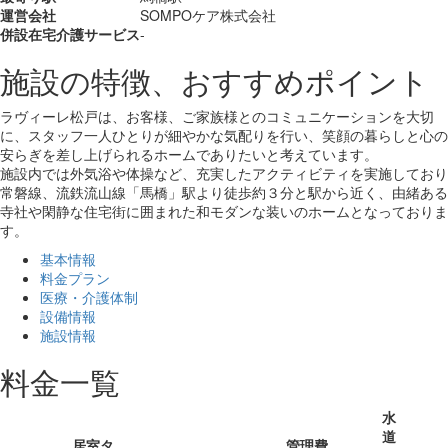
運営会社
SOMPOケア株式会社
併設在宅介護サービス
-
施設の特徴、おすすめポイント
ラヴィーレ松戸は、お客様、ご家族様とのコミュニケーションを大切
に、スタッフ一人ひとりが細やかな気配りを行い、笑顔の暮らしと心の
安らぎを差し上げられるホームでありたいと考えています。
施設内では外気浴や体操など、充実したアクティビティを実施しており
常磐線、流鉄流山線「馬橋」駅より徒歩約３分と駅から近く、由緒ある
寺社や閑静な住宅街に囲まれた和モダンな装いのホームとなっておりま
す。
基本情報
料金プラン
医療・介護体制
設備情報
施設情報
料金一覧
水
道
居室タ
管理費