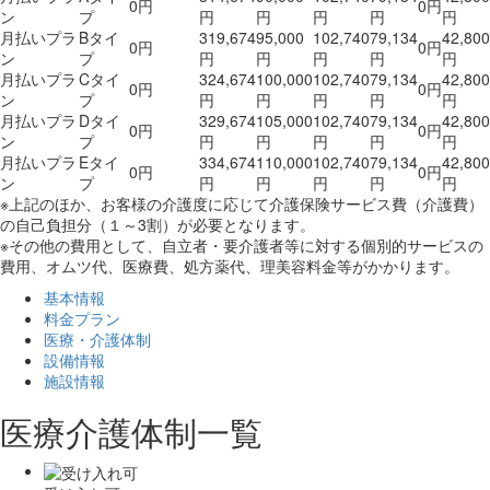
0円
0円
ン
プ
円
円
円
円
円
月払いプラ
Bタイ
319,674
95,000
102,740
79,134
42,800
0円
0円
ン
プ
円
円
円
円
円
月払いプラ
Cタイ
324,674
100,000
102,740
79,134
42,800
0円
0円
ン
プ
円
円
円
円
円
月払いプラ
Dタイ
329,674
105,000
102,740
79,134
42,800
0円
0円
ン
プ
円
円
円
円
円
月払いプラ
Eタイ
334,674
110,000
102,740
79,134
42,800
0円
0円
ン
プ
円
円
円
円
円
※上記のほか、お客様の介護度に応じて介護保険サービス費（介護費）
の自己負担分（１～3割）が必要となります。
※その他の費用として、自立者・要介護者等に対する個別的サービスの
費用、オムツ代、医療費、処方薬代、理美容料金等がかかります。
基本情報
料金プラン
医療・介護体制
設備情報
施設情報
医療介護体制一覧