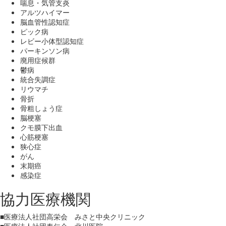
喘息・気管支炎
アルツハイマー
脳血管性認知症
ピック病
レビー小体型認知症
パーキンソン病
廃用症候群
鬱病
統合失調症
リウマチ
骨折
骨粗しょう症
脳梗塞
クモ膜下出血
心筋梗塞
狭心症
がん
末期癌
感染症
協力医療機関
■医療法人社団高栄会 みさと中央クリニック