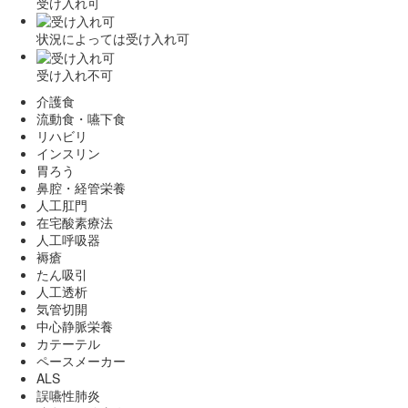
受け入れ可
状況によっては受け入れ可
受け入れ不可
介護食
流動食・嚥下食
リハビリ
インスリン
胃ろう
鼻腔・経管栄養
人工肛門
在宅酸素療法
人工呼吸器
褥瘡
たん吸引
人工透析
気管切開
中心静脈栄養
カテーテル
ペースメーカー
ALS
誤嚥性肺炎