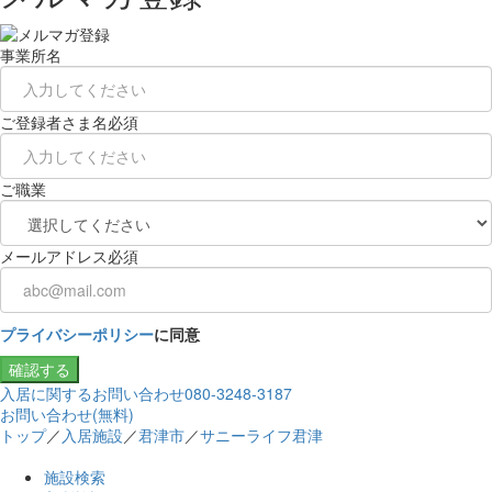
事業所名
ご登録者さま名
必須
ご職業
メールアドレス
必須
プライバシーポリシー
に同意
確認する
入居に関するお問い合わせ
080-3248-3187
お問い合わせ(無料)
トップ
／
入居施設
／
君津市
／
サニーライフ君津
施設検索