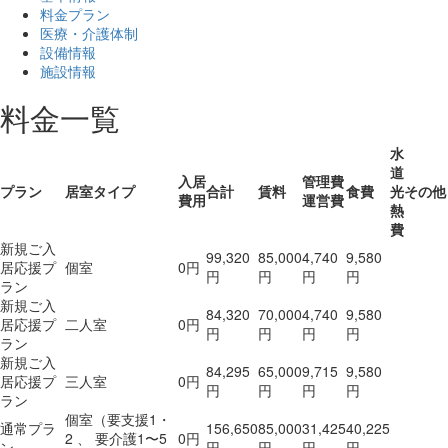
料金プラン
医療・介護体制
設備情報
施設情報
料金一覧
水
道
入居
管理費
プラン
居室タイプ
合計
賃料
食費
光
その他
費用
運営費
熱
費
新規ご入
99,320
85,000
4,740
9,580
居応援プ
個室
0円
円
円
円
円
ラン
新規ご入
84,320
70,000
4,740
9,580
居応援プ
二人室
0円
円
円
円
円
ラン
新規ご入
84,295
65,000
9,715
9,580
居応援プ
三人室
0円
円
円
円
円
ラン
個室（要支援1・
通常プラ
156,650
85,000
31,425
40,225
2 、 要介護1〜5
0円
ン
円
円
円
円