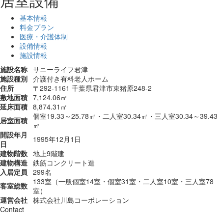
居室設備
基本情報
料金プラン
医療・介護体制
設備情報
施設情報
施設名称
サニーライフ君津
施設種別
介護付き有料老人ホーム
住所
〒292-1161 千葉県君津市東猪原248-2
敷地面積
7,124.06㎡
延床面積
8,874.31㎡
個室19.33～25.78㎡・二人室30.34㎡・三人室30.34～39.43
居室面積
㎡
開設年月
1995年12月1日
日
建物階数
地上9階建
建物構造
鉄筋コンクリート造
入居定員
299名
133室（一般個室14室・個室31室・二人室10室・三人室78
客室総数
室）
運営会社
株式会社川島コーポレーション
Contact