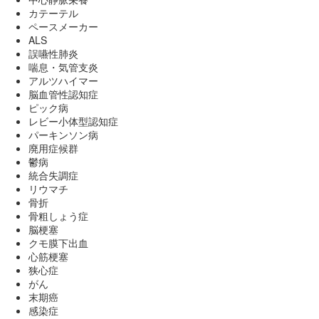
カテーテル
ペースメーカー
ALS
誤嚥性肺炎
喘息・気管支炎
アルツハイマー
脳血管性認知症
ピック病
レビー小体型認知症
パーキンソン病
廃用症候群
鬱病
統合失調症
リウマチ
骨折
骨粗しょう症
脳梗塞
クモ膜下出血
心筋梗塞
狭心症
がん
末期癌
感染症