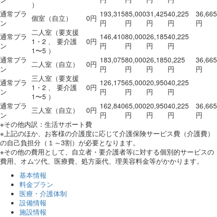
）
通常プラ
193,315
85,000
31,425
40,225
36,665
個室（自立）
0円
ン
円
円
円
円
円
二人室（要支援
通常プラ
146,410
80,000
26,185
40,225
1・2 、 要介護
0円
ン
円
円
円
円
1〜5 ）
通常プラ
183,075
80,000
26,185
0,225
36,665
二人室（自立）
0円
ン
円
円
円
円
円
三人室（要支援
通常プラ
126,175
65,000
20,950
40,225
1・2 、 要介護
0円
ン
円
円
円
円
1〜5 ）
通常プラ
162,840
65,000
20,950
40,225
36,665
三人室（自立）
0円
ン
円
円
円
円
円
※その他内訳：生活サポート費
※上記のほか、お客様の介護度に応じて介護保険サービス費（介護費）
の自己負担分（１～3割）が必要となります。
※その他の費用として、自立者・要介護者等に対する個別的サービスの
費用、オムツ代、医療費、処方薬代、理美容料金等がかかります。
基本情報
料金プラン
医療・介護体制
設備情報
施設情報