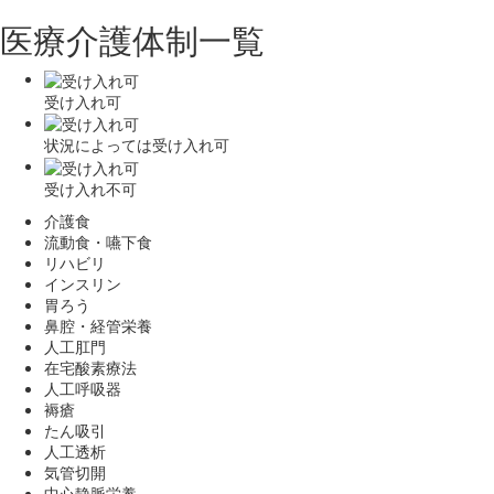
医療介護体制一覧
受け入れ可
状況によっては受け入れ可
受け入れ不可
介護食
流動食・嚥下食
リハビリ
インスリン
胃ろう
鼻腔・経管栄養
人工肛門
在宅酸素療法
人工呼吸器
褥瘡
たん吸引
人工透析
気管切開
中心静脈栄養