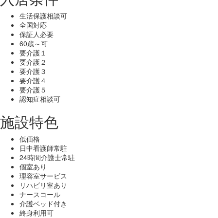
生活保護相談可
全国対応
保証人必要
60歳～可
要介護１
要介護２
要介護３
要介護４
要介護５
認知症相談可
施設特色
低価格
日中看護師常駐
24時間介護士常駐
個室あり
理容室サービス
リハビリ室あり
ナースコール
介護ベッド付き
終身利用可