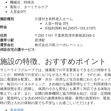
機械浴、特殊浴
看取り、ターミナルケア
入居金0円
施設種別
介護付き有料老人ホーム
入居一時金
0円
料金
月額利用料
84,295円~193,315円
住所
〒292-1161 千葉県君津市東猪原248-2
最寄り駅
君津駅
運営会社
株式会社川島コーポレーション
併設在宅介護サービス
-
施設の特徴、おすすめポイント
サニーライフグループでは、健康面での不安要素をできるだけ排除する
ことが、精神面での安定にもつながると考えています。そのため、全施
設に看護師を配置し、食事・水分・排泄など生活全般にわたるチェック
や、毎日のバイタルチェック、きめ細かな服薬管理などでご利用者様の
健康状態を常に把握し、体調の小さな変化にも素早く対応できる体制を
整えています。また、近隣の医療機関と協力関係を結び、往診・定期検
診・緊急時などを含め365日の連携体制を構築。夜間の急変時や、緊急
時の受け入れの体制の面でも不安なくお過ごしいただけます。
基本情報